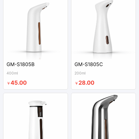
GM-S1805B
GM-S1805C
400ml
200ml
45.00
28.00
￥
￥