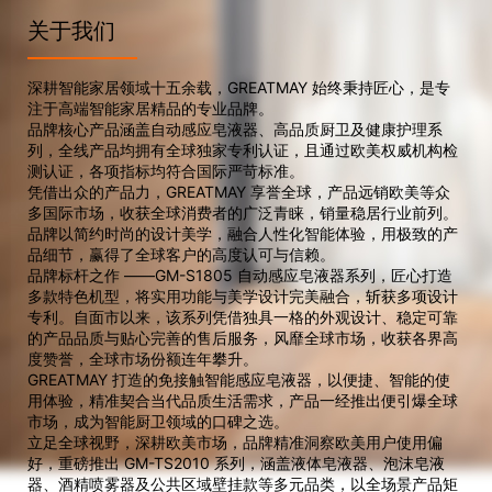
关于我们
深耕智能家居领域十五余载，GREATMAY 始终秉持匠心，是专
注于高端智能家居精品的专业品牌。
品牌核心产品涵盖自动感应皂液器、高品质厨卫及健康护理系
列，全线产品均拥有全球独家专利认证，且通过欧美权威机构检
测认证，各项指标均符合国际严苛标准。
凭借出众的产品力，GREATMAY 享誉全球，产品远销欧美等众
多国际市场，收获全球消费者的广泛青睐，销量稳居行业前列。
品牌以简约时尚的设计美学，融合人性化智能体验，用极致的产
品细节，赢得了全球客户的高度认可与信赖。
品牌标杆之作 ——GM-S1805 自动感应皂液器系列，匠心打造
多款特色机型，将实用功能与美学设计完美融合，斩获多项设计
专利。自面市以来，该系列凭借独具一格的外观设计、稳定可靠
的产品品质与贴心完善的售后服务，风靡全球市场，收获各界高
度赞誉，全球市场份额连年攀升。
GREATMAY 打造的免接触智能感应皂液器，以便捷、智能的使
用体验，精准契合当代品质生活需求，产品一经推出便引爆全球
市场，成为智能厨卫领域的口碑之选。
立足全球视野，深耕欧美市场，品牌精准洞察欧美用户使用偏
好，重磅推出 GM-TS2010 系列，涵盖液体皂液器、泡沫皂液
器、酒精喷雾器及公共区域壁挂款等多元品类，以全场景产品矩